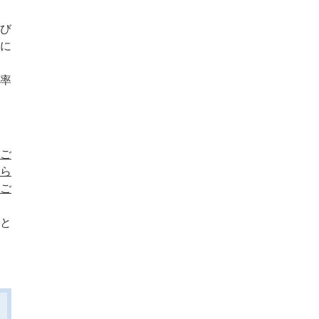
び
に
率
ご
ら
ご
と