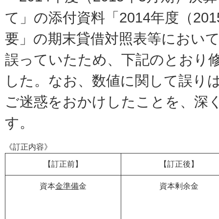
て」の添付資料「2014年度（20
要」の期末貸借対照表等におい
誤っていたため、下記のとおり
した。なお、数値に関して誤り
ご迷惑をおかけしたことを、深
す。
《訂正内容》
【訂正前】
【訂正後】
資本
金準備
金
資本剰余金