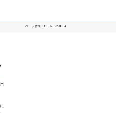
ページ番号：OSD2022-0804
い
4日
に
を