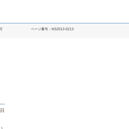
可
ページ番号：NS2013-0213
3日
い