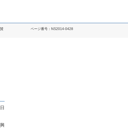
協賛
ページ番号：NS2014-0428
8日
興