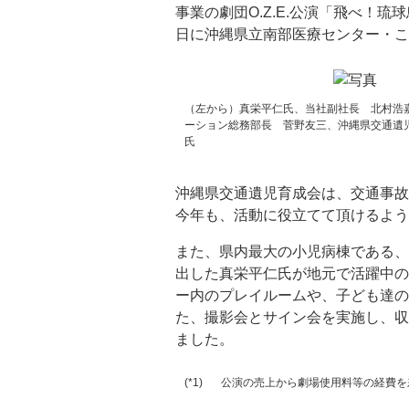
事業の劇団O.Z.E.公演「飛べ！琉
日に沖縄県立南部医療センター・こ
（左から）真栄平仁氏、当社副社長 北村浩
ーション総務部長 菅野友三、沖縄県交通遺
氏
沖縄県交通遺児育成会は、交通事故
今年も、活動に役立てて頂けるよう
また、県内最大の小児病棟である、
出した真栄平仁氏が地元で活躍中の
ー内のプレイルームや、子ども達の
た、撮影会とサイン会を実施し、収
ました。
(*1)
公演の売上から劇場使用料等の経費を