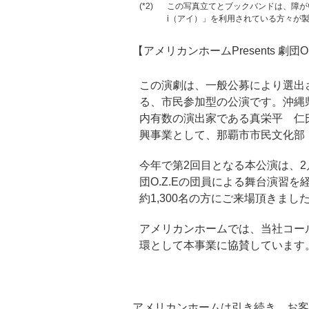
(*2)
この写真立てとブックバンドは、障が
i（アイ）」を利用されている方々が
【アメリカンホームPresents 劇
この演劇は、一般公募により選出
る、市民参加型の公演です。沖縄
内有数の演出家である真栄平 仁
興事業として、那覇市市民文化部
今年で第2回目となる本公演は、2
団O.Z.Eの団員による舞台演習
約1,300名の方にご来場頂きまし
アメリカンホームでは、当社コー
環として本事業に協賛しています
アメリカンホームは引き続き、お客