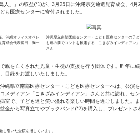
球鳥人」』の収益(*1)が、3月25日に沖縄県交通遺児育成会、4月2
ども医療センターに寄付されました。
嘉、沖縄オフィスオペレ
沖縄県立南部医療センター・こども医療センターの子ど
児育成会代表富田 詢一
も達の前でコントを披露する「こきざみインディアン」
さん
で親を亡くされた児童・生徒の支援を行う団体です。昨年に続
、目録をお渡しいたしました。
沖縄県立南部医療センター・こども医療センターへは、公演を
コメディアン「こきざみインディアン」さんと共に訪れ、セン
病室で、子ども達と笑い溢れる楽しい時間を過ごしました。ま
益金から写真立てやブックバンド(*2)を購入し、プレゼントさ
差し引いた全額を指しています。