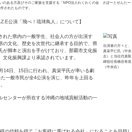
いのある方及びそのご家族を支援する「NPO法人わくわくの会 さぽーとせんたー
製作されたものです。
団O.Z.E公演「飛べ！琉球鳥人」について】
された県内の一般学生、社会人の方が出演す
県の文化、歴史を次世代に継承する目的で、県
出演者の方々と、
氏が脚本と演出を手がけており、那覇市文化振
真栄平仁氏（中央
左）と当社代表取
 文化振興課より承認されています。
締役社長橋谷有造
（中央右）
月14日、15日に行われ、真栄平氏が率いる劇
を経た一般市民が全4公演を演じ、昨年を上回る
た。
ルセンターが所在する沖縄の地域貢献活動の一
。
様の信頼を得て「お客様に選ばれる会社」になることを目指し