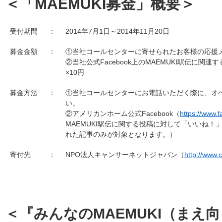
＜「
MAEMUKI
募金」概要＞
受付期間
2014年7月1日～2014年11月20日
募金金額
①当社コールセンターに寄せられたお客様の応援メ
②当社公式Facebook上の
MAEMUKI
駅伝に関連す
×10円
募金方法
①当社コールセンターにお電話いただく際に、オ
い。
②アメリカンホーム公式Facebook（
https://www
MAEMUKI
駅伝に関する投稿に対して「いいね！
れた記事のみが対象となります。）
寄付先
NPO法人キャンサーネットジャパン（
http://www.c
＜『みんなの
MAEMUKI
（まえ向