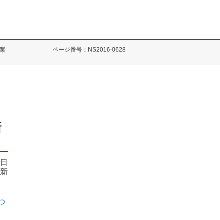
案
ページ番号：NS2016-0628
新
8日
更新
つ