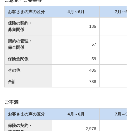
ご意見・ご要望等
お客さまの声の区分
4月～6月
7月～9
保険の契約・
135
募集関係
契約の管理・
57
保全関係
保険金関係
59
その他
485
合計
736
ご不満
お客さまの声の区分
4月～6月
7月～9
保険の契約・
2,976