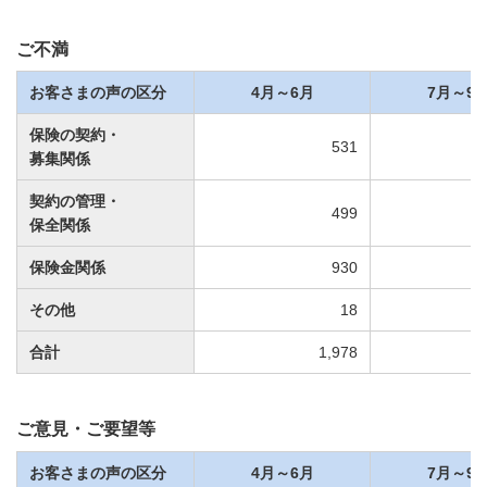
ご不満
お客さまの声の区分
4月～6月
7月～9
保険の契約・
531
募集関係
契約の管理・
499
保全関係
保険金関係
930
その他
18
合計
1,978
ご意見・ご要望等
お客さまの声の区分
4月～6月
7月～9