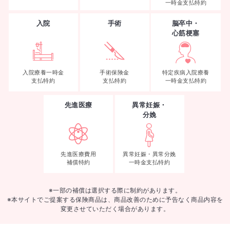
一時金支払特約
入院
手術
脳卒中・
心筋梗塞
入院療養一時金
手術保険金
特定疾病入院療養
支払特約
支払特約
一時金支払特約
先進医療
異常妊娠・
分娩
先進医療費用
異常妊娠・異常分娩
補償特約
一時金支払特約
※一部の補償は選択する際に制約があります。
※本サイトでご提案する保険商品は、商品改善のために予告なく商品内容を
変更させていただく場合があります。